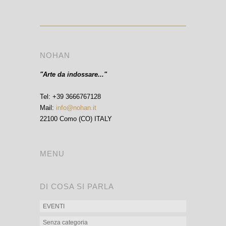
NOHAN
"Arte da indossare..."
Tel: +39 3666767128
Mail:
info@nohan.it
22100 Como (CO) ITALY
MENU
DI COSA SI PARLA
EVENTI
Senza categoria