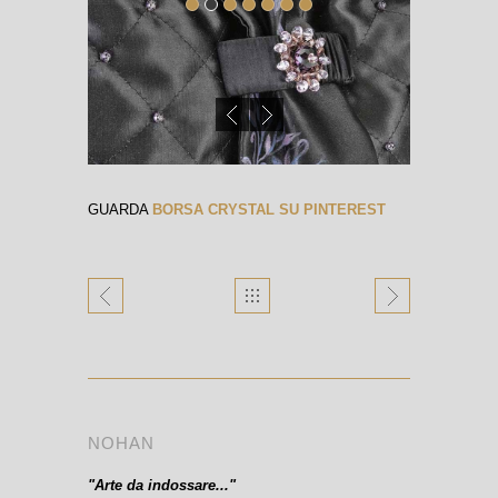
GUARDA
BORSA CRYSTAL SU PINTEREST
NOHAN
"Arte da indossare..."